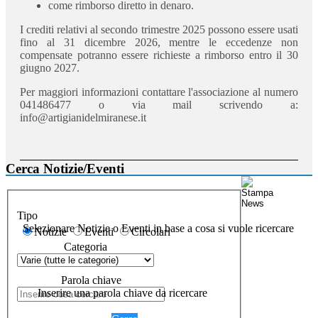
come rimborso diretto in denaro.
I crediti relativi al secondo trimestre 2025 possono essere usati
fino al 31 dicembre 2026, mentre le eccedenze non
compensate potranno essere richieste a rimborso entro il 30
giugno 2027.
Per maggiori informazioni contattare l'associazione al numero
041486477 o via mail scrivendo a:
info@artigianidelmiranese.it
Cerca Notizie/Eventi
Tipo
Selezionare Notizie o Eventi in base a cosa si vuole ricercare
Notizie
Eventi
Circolari
Categoria
Parola chiave
Inserire una parola chiave da ricercare