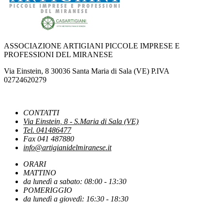
NUOVO DPCM AUTOMOTIVE: CASARTIGIANI SCRIVE AL MINISTRO
URSO
ASSOCIAZIONE ARTIGIANI PICCOLE IMPRESE E
PROFESSIONI DEL MIRANESE
IPERAMMORTAMENTO: AL VIA SUL PORTALE GSE LE
Via Einstein, 8 30036 Santa Maria di Sala (VE) P.IVA
COMUNICAZIONI DI CONFERMA DEGLI INVESTIMENTI
02724620279
NUOVE REGOLE EUROPEE CONTRO FOTO E VIDEO MANIPOLATI
CONTATTI
DALL'INTELLIGENZA ARTIFICIALE
Via Einstein, 8 - S.Maria di Sala (VE)
Tel. 041486477
Fax 041 487880
info@artigianidelmiranese.it
PUBBLICATO IL DECRETO CHE INDIVIDUA LE CAUSE OSTATIVE AL
RICONOSCIMENTO DEI BENEFICI
ORARI
MATTINO
da lunedì a sabato: 08:00 - 13:30
LA PAUSA ESTIVA DEL FISCO
POMERIGGIO
da lunedì a giovedì: 16:30 - 18:30