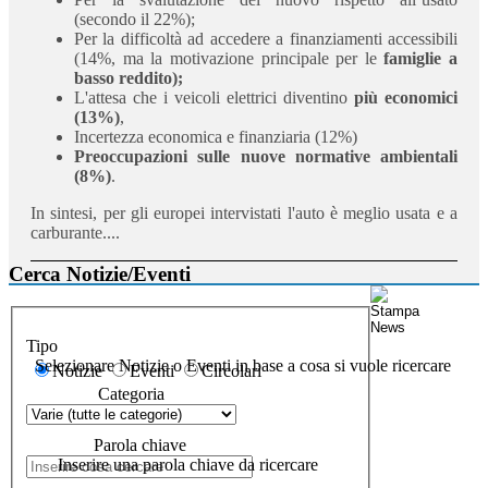
(secondo il 22%);
Per la difficoltà ad accedere a finanziamenti accessibili
(14%, ma la motivazione principale per le
famiglie a
basso reddito);
L'attesa che i veicoli elettrici diventino
più economici
(13%)
,
Incertezza economica e finanziaria (12%)
Preoccupazioni sulle nuove normative ambientali
(8%)
.
In sintesi, per gli europei intervistati l'auto è meglio usata e a
carburante....
Cerca Notizie/Eventi
Tipo
Selezionare Notizie o Eventi in base a cosa si vuole ricercare
Notizie
Eventi
Circolari
Categoria
Parola chiave
Inserire una parola chiave da ricercare