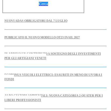
Cerca
NUOVI ADAS OBBLIGATORI DAL 7 LUGLIO
PUBBLICATO IL NUOVO MODELLO OT23 INAIL 2027
IN ARRIVO UN CONTRIBUTO A SOSTEGNO DEGLI INVESTIMENTI
PER GLI ARTIGIANI VENETI
ECOBONUS VEICOLI ELETTRICI: ESAURITI IN MENO DI UN'ORA I
FONDI
ALBO GESTORI AMBIENTALI: NUOVA CATEGORIA 2-QUATER PER I
LIBERI PROFESSIONISTI