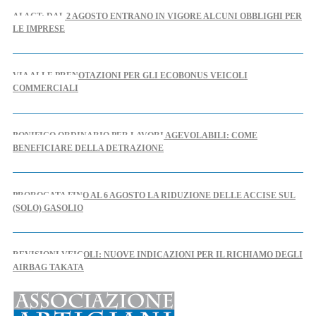
AI ACT: DAL 2 AGOSTO ENTRANO IN VIGORE ALCUNI OBBLIGHI PER
LE IMPRESE
VIA ALLE PRENOTAZIONI PER GLI ECOBONUS VEICOLI
COMMERCIALI
BONIFICO ORDINARIO PER LAVORI AGEVOLABILI: COME
BENEFICIARE DELLA DETRAZIONE
PROROGATA FINO AL 6 AGOSTO LA RIDUZIONE DELLE ACCISE SUL
(SOLO) GASOLIO
REVISIONI VEICOLI: NUOVE INDICAZIONI PER IL RICHIAMO DEGLI
AIRBAG TAKATA
AL VIA IL TAVOLO REGIONALE PER L'ARTIGIANATO