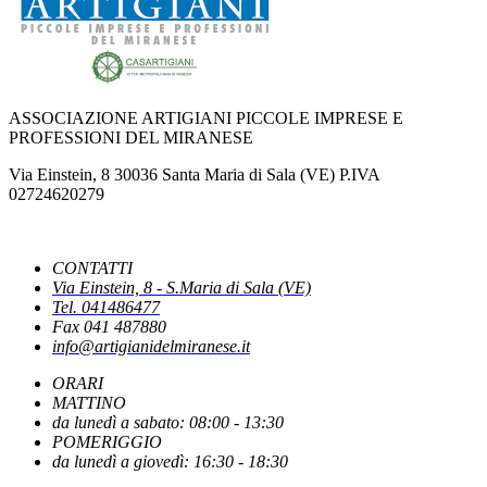
NUOVO DPCM AUTOMOTIVE: CASARTIGIANI SCRIVE AL MINISTRO
URSO
ASSOCIAZIONE ARTIGIANI PICCOLE IMPRESE E
PROFESSIONI DEL MIRANESE
IPERAMMORTAMENTO: AL VIA SUL PORTALE GSE LE
Via Einstein, 8 30036 Santa Maria di Sala (VE) P.IVA
COMUNICAZIONI DI CONFERMA DEGLI INVESTIMENTI
02724620279
NUOVE REGOLE EUROPEE CONTRO FOTO E VIDEO MANIPOLATI
CONTATTI
DALL'INTELLIGENZA ARTIFICIALE
Via Einstein, 8 - S.Maria di Sala (VE)
Tel. 041486477
Fax 041 487880
info@artigianidelmiranese.it
PUBBLICATO IL DECRETO CHE INDIVIDUA LE CAUSE OSTATIVE AL
RICONOSCIMENTO DEI BENEFICI
ORARI
MATTINO
da lunedì a sabato: 08:00 - 13:30
LA PAUSA ESTIVA DEL FISCO
POMERIGGIO
da lunedì a giovedì: 16:30 - 18:30