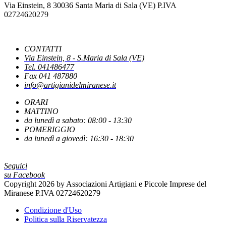
Via Einstein, 8 30036 Santa Maria di Sala (VE) P.IVA
COMUNICAZIONI DI CONFERMA DEGLI INVESTIMENTI
02724620279
NUOVE REGOLE EUROPEE CONTRO FOTO E VIDEO MANIPOLATI
CONTATTI
DALL'INTELLIGENZA ARTIFICIALE
Via Einstein, 8 - S.Maria di Sala (VE)
Tel. 041486477
Fax 041 487880
info@artigianidelmiranese.it
PUBBLICATO IL DECRETO CHE INDIVIDUA LE CAUSE OSTATIVE AL
RICONOSCIMENTO DEI BENEFICI
ORARI
MATTINO
da lunedì a sabato: 08:00 - 13:30
LA PAUSA ESTIVA DEL FISCO
POMERIGGIO
da lunedì a giovedì: 16:30 - 18:30
ACCONCIATURA ED ESTETICA: ATTESA PER IL DDL DI RIFORMA
Seguici
DEL SETTORE
su Facebook
Copyright 2026 by Associazioni Artigiani e Piccole Imprese del
Miranese P.IVA 02724620279
UNATRAS REVOCA DEFINITIVAMENTE IL FERMO DEI TRASPORTI
Condizione d'Uso
Politica sulla Riservatezza