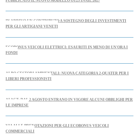
PUBBLICATO IL NUOVO MODELLO OT23 INAIL 2027
IN ARRIVO UN CONTRIBUTO A SOSTEGNO DEGLI INVESTIMENTI
PER GLI ARTIGIANI VENETI
ECOBONUS VEICOLI ELETTRICI: ESAURITI IN MENO DI UN'ORA I
FONDI
ALBO GESTORI AMBIENTALI: NUOVA CATEGORIA 2-QUATER PER I
LIBERI PROFESSIONISTI
AI ACT: DAL 2 AGOSTO ENTRANO IN VIGORE ALCUNI OBBLIGHI PER
LE IMPRESE
VIA ALLE PRENOTAZIONI PER GLI ECOBONUS VEICOLI
COMMERCIALI