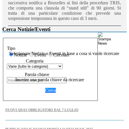
successiva notifica a Bruxelles ai fini della procedura TRIS,
che comporta una clausola di “stand still" di 90 giorni. Si
tratta di una particolare condizione che prevede una
sospensione temporanea in questo caso di 3 mesi.
Cerca Notizie/Eventi
Tipo
Selezionare Notizie o Eventi in base a cosa si vuole ricercare
Notizie
Eventi
Circolari
Categoria
Parola chiave
Inserire una parola chiave da ricercare
Cerca
NUOVI ADAS OBBLIGATORI DAL 7 LUGLIO