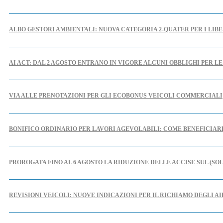
ALBO GESTORI AMBIENTALI: NUOVA CATEGORIA 2-QUATER PER I LIBE
AI ACT: DAL 2 AGOSTO ENTRANO IN VIGORE ALCUNI OBBLIGHI PER L
VIA ALLE PRENOTAZIONI PER GLI ECOBONUS VEICOLI COMMERCIALI
BONIFICO ORDINARIO PER LAVORI AGEVOLABILI: COME BENEFICIA
PROROGATA FINO AL 6 AGOSTO LA RIDUZIONE DELLE ACCISE SUL (SO
REVISIONI VEICOLI: NUOVE INDICAZIONI PER IL RICHIAMO DEGLI A