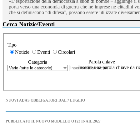
«L’esportazione della democrazia a suon di bombe – aggiunge il se
porta verso una economia di guerra che né imprese né cittadini vog
che si definiscono “di difesa”, possono essere utilizzate diversame
Cerca Notizie/Eventi
Tipo
Notizie
Eventi
Circolari
Parola chiave
Categoria
Inserire una parola chiave da ri
NUOVI ADAS OBBLIGATORI DAL 7 LUGLIO
PUBBLICATO IL NUOVO MODELLO OT23 INAIL 2027