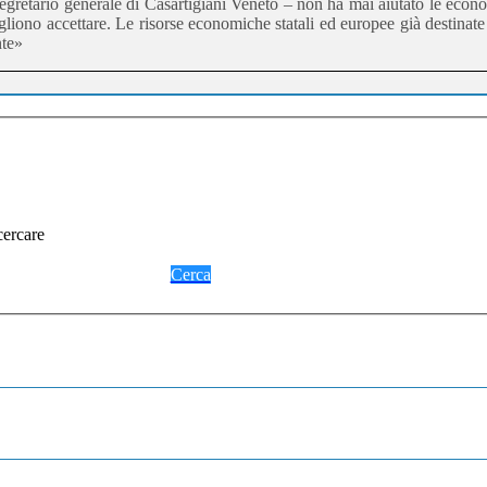
gretario generale di Casartigiani Veneto – non ha mai aiutato le econo
liono accettare. Le risorse economiche statali ed europee già destinate 
nte»
cercare
Cerca