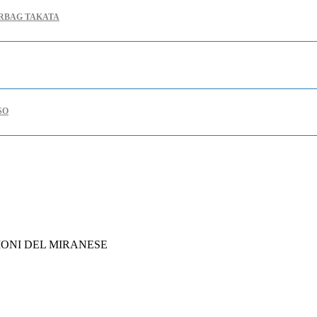
IRBAG TAKATA
SO
 DI CONFERMA DEGLI INVESTIMENTI
INTELLIGENZA ARTIFICIALE
IONI DEL MIRANESE
CONOSCIMENTO DEI BENEFICI