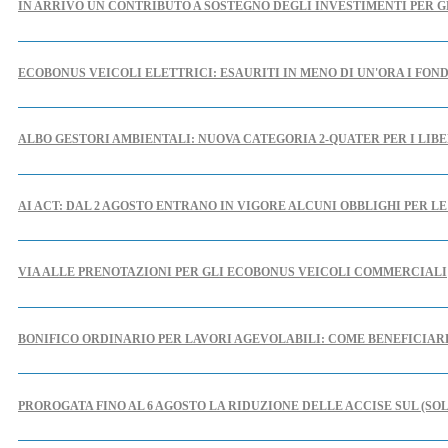
IN ARRIVO UN CONTRIBUTO A SOSTEGNO DEGLI INVESTIMENTI PER G
ECOBONUS VEICOLI ELETTRICI: ESAURITI IN MENO DI UN'ORA I FOND
ALBO GESTORI AMBIENTALI: NUOVA CATEGORIA 2-QUATER PER I LIBE
AI ACT: DAL 2 AGOSTO ENTRANO IN VIGORE ALCUNI OBBLIGHI PER L
VIA ALLE PRENOTAZIONI PER GLI ECOBONUS VEICOLI COMMERCIALI
BONIFICO ORDINARIO PER LAVORI AGEVOLABILI: COME BENEFICIA
PROROGATA FINO AL 6 AGOSTO LA RIDUZIONE DELLE ACCISE SUL (SO