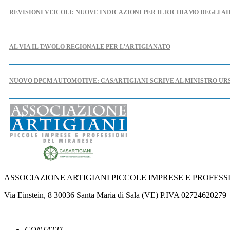
REVISIONI VEICOLI: NUOVE INDICAZIONI PER IL RICHIAMO DEGLI A
AL VIA IL TAVOLO REGIONALE PER L'ARTIGIANATO
NUOVO DPCM AUTOMOTIVE: CASARTIGIANI SCRIVE AL MINISTRO UR
IPERAMMORTAMENTO: AL VIA SUL PORTALE GSE LE COMUNICAZIONI
NUOVE REGOLE EUROPEE CONTRO FOTO E VIDEO MANIPOLATI DALL'
ASSOCIAZIONE ARTIGIANI PICCOLE IMPRESE E PROFESS
PUBBLICATO IL DECRETO CHE INDIVIDUA LE CAUSE OSTATIVE AL RI
Via Einstein, 8 30036 Santa Maria di Sala (VE) P.IVA 02724620279
LA PAUSA ESTIVA DEL FISCO
CONTATTI