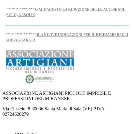
PROROGATA FINO AL 6 AGOSTO LA RIDUZIONE DELLE ACCISE SUL
(SOLO) GASOLIO
REVISIONI VEICOLI: NUOVE INDICAZIONI PER IL RICHIAMO DEGLI
AIRBAG TAKATA
AL VIA IL TAVOLO REGIONALE PER L'ARTIGIANATO
NUOVO DPCM AUTOMOTIVE: CASARTIGIANI SCRIVE AL MINISTRO
URSO
ASSOCIAZIONE ARTIGIANI PICCOLE IMPRESE E
PROFESSIONI DEL MIRANESE
IPERAMMORTAMENTO: AL VIA SUL PORTALE GSE LE
Via Einstein, 8 30036 Santa Maria di Sala (VE) P.IVA
COMUNICAZIONI DI CONFERMA DEGLI INVESTIMENTI
02724620279
NUOVE REGOLE EUROPEE CONTRO FOTO E VIDEO MANIPOLATI