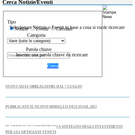
Cerca Notizie/Eventi
Tipo
Selezionare Notizie o Eventi in base a cosa si vuole ricercare
Notizie
Eventi
Circolari
Categoria
Parola chiave
Inserire una parola chiave da ricercare
Cerca
NUOVI ADAS OBBLIGATORI DAL 7 LUGLIO
PUBBLICATO IL NUOVO MODELLO OT23 INAIL 2027
IN ARRIVO UN CONTRIBUTO A SOSTEGNO DEGLI INVESTIMENTI
PER GLI ARTIGIANI VENETI