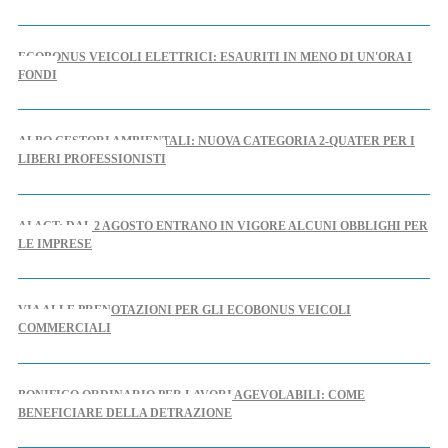
ECOBONUS VEICOLI ELETTRICI: ESAURITI IN MENO DI UN'ORA I
FONDI
ALBO GESTORI AMBIENTALI: NUOVA CATEGORIA 2-QUATER PER I
LIBERI PROFESSIONISTI
AI ACT: DAL 2 AGOSTO ENTRANO IN VIGORE ALCUNI OBBLIGHI PER
LE IMPRESE
VIA ALLE PRENOTAZIONI PER GLI ECOBONUS VEICOLI
COMMERCIALI
BONIFICO ORDINARIO PER LAVORI AGEVOLABILI: COME
BENEFICIARE DELLA DETRAZIONE