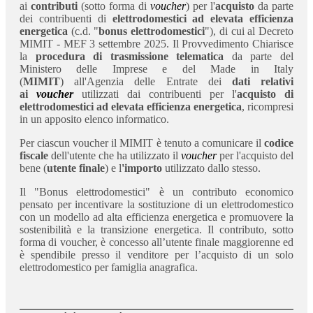
ai
contributi
(sotto forma di
voucher
) per l'
acquisto
da parte
dei contribuenti di
elettrodomestici ad elevata efficienza
energetica
(c.d. "
bonus elettrodomestici
"), di cui al Decreto
MIMIT - MEF 3 settembre 2025. Il Provvedimento Chiarisce
la
procedura di trasmissione telematica
da parte del
Ministero delle Imprese e del Made in Italy
(
MIMIT
) all'Agenzia delle Entrate dei
dati relativi
ai
voucher
utilizzati dai contribuenti per l'
acquisto di
elettrodomestici ad elevata efficienza energetica
, ricompresi
in un apposito elenco informatico.
Per ciascun voucher il MIMIT è tenuto a comunicare il
codice
fiscale
dell'utente che ha utilizzato il
voucher
per l'acquisto del
bene (
utente finale
) e l
'importo
utilizzato dallo stesso.
Il "Bonus elettrodomestici" è un contributo economico
pensato per incentivare la sostituzione di un elettrodomestico
con un modello ad alta efficienza energetica e promuovere la
sostenibilità e la transizione energetica. Il contributo, sotto
forma di voucher, è concesso all’utente finale maggiorenne ed
è spendibile presso il venditore per l’acquisto di un solo
elettrodomestico per famiglia anagrafica.