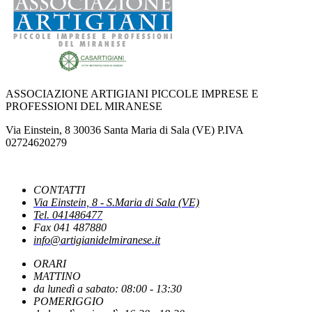
AL VIA IL TAVOLO REGIONALE PER L'ARTIGIANATO
NUOVO DPCM AUTOMOTIVE: CASARTIGIANI SCRIVE AL MINISTRO
URSO
ASSOCIAZIONE ARTIGIANI PICCOLE IMPRESE E
PROFESSIONI DEL MIRANESE
IPERAMMORTAMENTO: AL VIA SUL PORTALE GSE LE
Via Einstein, 8 30036 Santa Maria di Sala (VE) P.IVA
COMUNICAZIONI DI CONFERMA DEGLI INVESTIMENTI
02724620279
NUOVE REGOLE EUROPEE CONTRO FOTO E VIDEO MANIPOLATI
CONTATTI
DALL'INTELLIGENZA ARTIFICIALE
Via Einstein, 8 - S.Maria di Sala (VE)
Tel. 041486477
Fax 041 487880
info@artigianidelmiranese.it
PUBBLICATO IL DECRETO CHE INDIVIDUA LE CAUSE OSTATIVE AL
RICONOSCIMENTO DEI BENEFICI
ORARI
MATTINO
da lunedì a sabato: 08:00 - 13:30
LA PAUSA ESTIVA DEL FISCO
POMERIGGIO