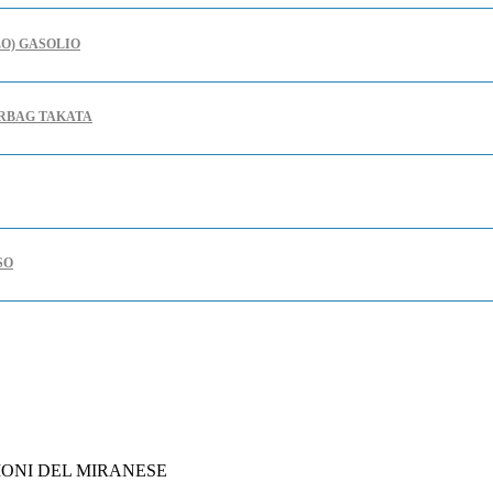
LO) GASOLIO
IRBAG TAKATA
SO
 DI CONFERMA DEGLI INVESTIMENTI
INTELLIGENZA ARTIFICIALE
IONI DEL MIRANESE
CONOSCIMENTO DEI BENEFICI