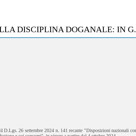
LLA DISCIPLINA DOGANALE: IN G.
, il D.Lgs. 26 settembre 2024 n. 141 recante "Disposizioni nazionali c
oduzione e sui consumi", in vigore a partire dal 4 ottobre 2024.