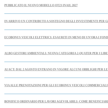
PUBBLICATO IL NUOVO MODELLO OT23 INAIL 2027
IN ARRIVO UN CONTRIBUTO A SOSTEGNO DEGLI INVESTIMENTI PER G
ECOBONUS VEICOLI ELETTRICI: ESAURITI IN MENO DI UN'ORA I FOND
ALBO GESTORI AMBIENTALI: NUOVA CATEGORIA 2-QUATER PER I LIBE
AI ACT: DAL 2 AGOSTO ENTRANO IN VIGORE ALCUNI OBBLIGHI PER L
VIA ALLE PRENOTAZIONI PER GLI ECOBONUS VEICOLI COMMERCIALI
BONIFICO ORDINARIO PER LAVORI AGEVOLABILI: COME BENEFICIA