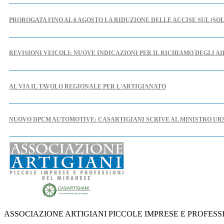
PROROGATA FINO AL 6 AGOSTO LA RIDUZIONE DELLE ACCISE SUL (SO
REVISIONI VEICOLI: NUOVE INDICAZIONI PER IL RICHIAMO DEGLI A
AL VIA IL TAVOLO REGIONALE PER L'ARTIGIANATO
NUOVO DPCM AUTOMOTIVE: CASARTIGIANI SCRIVE AL MINISTRO UR
IPERAMMORTAMENTO: AL VIA SUL PORTALE GSE LE COMUNICAZIONI
NUOVE REGOLE EUROPEE CONTRO FOTO E VIDEO MANIPOLATI DALL'
ASSOCIAZIONE ARTIGIANI PICCOLE IMPRESE E PROFESS
PUBBLICATO IL DECRETO CHE INDIVIDUA LE CAUSE OSTATIVE AL RI