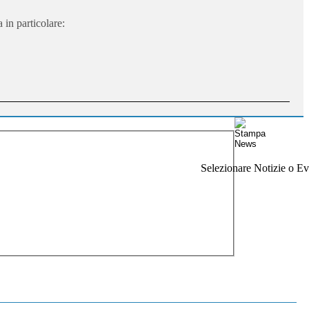
 in particolare:
Selezionare Notizie o Eve