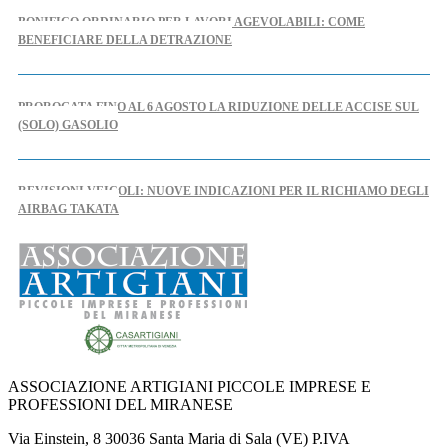
BONIFICO ORDINARIO PER LAVORI AGEVOLABILI: COME
BENEFICIARE DELLA DETRAZIONE
PROROGATA FINO AL 6 AGOSTO LA RIDUZIONE DELLE ACCISE SUL
(SOLO) GASOLIO
REVISIONI VEICOLI: NUOVE INDICAZIONI PER IL RICHIAMO DEGLI
AIRBAG TAKATA
AL VIA IL TAVOLO REGIONALE PER L'ARTIGIANATO
NUOVO DPCM AUTOMOTIVE: CASARTIGIANI SCRIVE AL MINISTRO
URSO
ASSOCIAZIONE ARTIGIANI PICCOLE IMPRESE E
PROFESSIONI DEL MIRANESE
IPERAMMORTAMENTO: AL VIA SUL PORTALE GSE LE
Via Einstein, 8 30036 Santa Maria di Sala (VE) P.IVA
COMUNICAZIONI DI CONFERMA DEGLI INVESTIMENTI