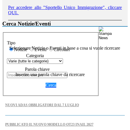
Per accedere allo "Sportello Unico Immigrazione", cliccare
QUI.
Cerca Notizie/Eventi
Tipo
Selezionare Notizie o Eventi in base a cosa si vuole ricercare
Notizie
Eventi
Circolari
Categoria
Parola chiave
Inserire una parola chiave da ricercare
Cerca
NUOVI ADAS OBBLIGATORI DAL 7 LUGLIO
PUBBLICATO IL NUOVO MODELLO OT23 INAIL 2027