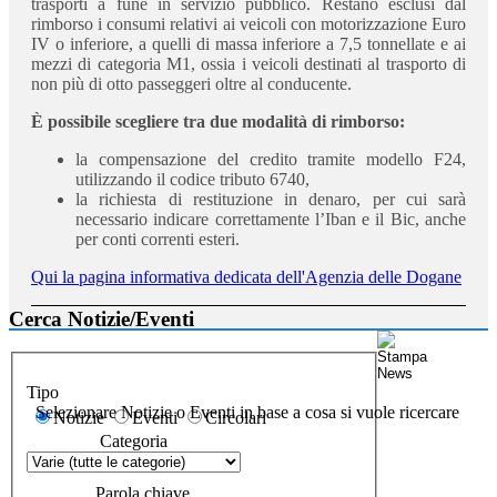
trasporti a fune in servizio pubblico. Restano esclusi dal
rimborso i consumi relativi ai veicoli con motorizzazione Euro
IV o inferiore, a quelli di massa inferiore a 7,5 tonnellate e ai
mezzi di categoria M1, ossia i veicoli destinati al trasporto di
non più di otto passeggeri oltre al conducente.
È possibile scegliere tra due modalità di rimborso:
la compensazione del credito tramite modello F24,
utilizzando il codice tributo 6740,
la richiesta di restituzione in denaro, per cui sarà
necessario indicare correttamente l’Iban e il Bic, anche
per conti correnti esteri.
Qui la pagina informativa dedicata dell'Agenzia delle Dogane
Cerca Notizie/Eventi
Tipo
Selezionare Notizie o Eventi in base a cosa si vuole ricercare
Notizie
Eventi
Circolari
Categoria
Parola chiave