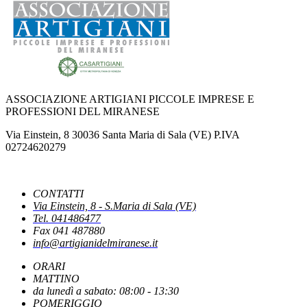
AL VIA IL TAVOLO REGIONALE PER L'ARTIGIANATO
NUOVO DPCM AUTOMOTIVE: CASARTIGIANI SCRIVE AL MINISTRO
URSO
ASSOCIAZIONE ARTIGIANI PICCOLE IMPRESE E
PROFESSIONI DEL MIRANESE
IPERAMMORTAMENTO: AL VIA SUL PORTALE GSE LE
Via Einstein, 8 30036 Santa Maria di Sala (VE) P.IVA
COMUNICAZIONI DI CONFERMA DEGLI INVESTIMENTI
02724620279
NUOVE REGOLE EUROPEE CONTRO FOTO E VIDEO MANIPOLATI
CONTATTI
DALL'INTELLIGENZA ARTIFICIALE
Via Einstein, 8 - S.Maria di Sala (VE)
Tel. 041486477
Fax 041 487880
info@artigianidelmiranese.it
PUBBLICATO IL DECRETO CHE INDIVIDUA LE CAUSE OSTATIVE AL
RICONOSCIMENTO DEI BENEFICI
ORARI
MATTINO
da lunedì a sabato: 08:00 - 13:30
LA PAUSA ESTIVA DEL FISCO
POMERIGGIO