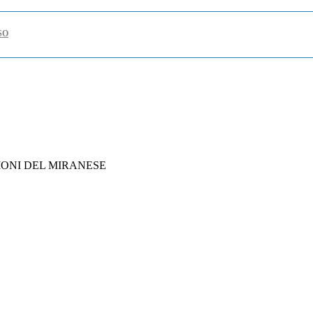
SO
 DI CONFERMA DEGLI INVESTIMENTI
INTELLIGENZA ARTIFICIALE
IONI DEL MIRANESE
CONOSCIMENTO DEI BENEFICI
SETTORE