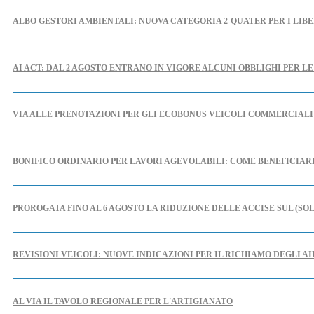
ALBO GESTORI AMBIENTALI: NUOVA CATEGORIA 2-QUATER PER I LIBE
AI ACT: DAL 2 AGOSTO ENTRANO IN VIGORE ALCUNI OBBLIGHI PER L
VIA ALLE PRENOTAZIONI PER GLI ECOBONUS VEICOLI COMMERCIALI
BONIFICO ORDINARIO PER LAVORI AGEVOLABILI: COME BENEFICIA
PROROGATA FINO AL 6 AGOSTO LA RIDUZIONE DELLE ACCISE SUL (SO
REVISIONI VEICOLI: NUOVE INDICAZIONI PER IL RICHIAMO DEGLI A
AL VIA IL TAVOLO REGIONALE PER L'ARTIGIANATO