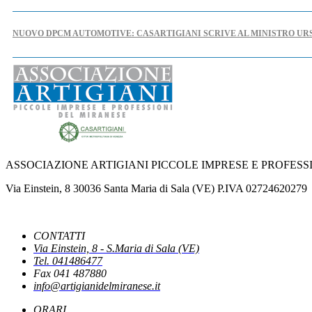
NUOVO DPCM AUTOMOTIVE: CASARTIGIANI SCRIVE AL MINISTRO UR
IPERAMMORTAMENTO: AL VIA SUL PORTALE GSE LE COMUNICAZIONI
NUOVE REGOLE EUROPEE CONTRO FOTO E VIDEO MANIPOLATI DALL'
ASSOCIAZIONE ARTIGIANI PICCOLE IMPRESE E PROFESS
PUBBLICATO IL DECRETO CHE INDIVIDUA LE CAUSE OSTATIVE AL RI
Via Einstein, 8 30036 Santa Maria di Sala (VE) P.IVA 02724620279
LA PAUSA ESTIVA DEL FISCO
CONTATTI
Via Einstein, 8 - S.Maria di Sala (VE)
Tel. 041486477
ACCONCIATURA ED ESTETICA: ATTESA PER IL DDL DI RIFORMA DEL 
Fax 041 487880
info@artigianidelmiranese.it
ORARI
UNATRAS REVOCA DEFINITIVAMENTE IL FERMO DEI TRASPORTI