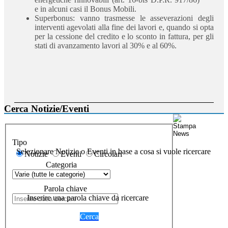
e in alcuni casi il Bonus Mobili.
Superbonus: vanno trasmesse le asseverazioni degli
interventi agevolati alla fine dei lavori e, quando si opta
per la cessione del credito e lo sconto in fattura, per gli
stati di avanzamento lavori al 30% e al 60%.
Cerca Notizie/Eventi
Tipo
Selezionare Notizie o Eventi in base a cosa si vuole ricercare
Notizie
Eventi
Circolari
Categoria
Parola chiave
Inserire una parola chiave da ricercare
Cerca