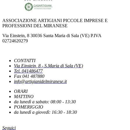
NUOVO DPCM AUTOMOTIVE: CASARTIGIANI SCRIVE AL MINISTRO
URSO
ASSOCIAZIONE ARTIGIANI PICCOLE IMPRESE E
PROFESSIONI DEL MIRANESE
IPERAMMORTAMENTO: AL VIA SUL PORTALE GSE LE
Via Einstein, 8 30036 Santa Maria di Sala (VE) P.IVA
COMUNICAZIONI DI CONFERMA DEGLI INVESTIMENTI
02724620279
NUOVE REGOLE EUROPEE CONTRO FOTO E VIDEO MANIPOLATI
CONTATTI
DALL'INTELLIGENZA ARTIFICIALE
Via Einstein, 8 - S.Maria di Sala (VE)
Tel. 041486477
Fax 041 487880
info@artigianidelmiranese.it
PUBBLICATO IL DECRETO CHE INDIVIDUA LE CAUSE OSTATIVE AL
RICONOSCIMENTO DEI BENEFICI
ORARI
MATTINO
da lunedì a sabato: 08:00 - 13:30
LA PAUSA ESTIVA DEL FISCO
POMERIGGIO
da lunedì a giovedì: 16:30 - 18:30
ACCONCIATURA ED ESTETICA: ATTESA PER IL DDL DI RIFORMA
Seguici