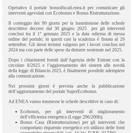
Operativo il portale bonusfiscali.enea.it per comunicare gli
interventi agevolati con Ecobonus e Bonus Ristrutturazione.
Il conteggio dei 90 giorni per la trasmissione delle schede
descrittive decorre dal 30 giugno 2025 per gli interventi
conclusi tra il 1° gennaio 2025 e la data odierna di messa
online del portale; in questi casi la scadenza è fissata al 29
settembre. Gli stessi termini valgono per i lavori conclusi nel
2024 ma con parte delle spese da detrarre sostenute nel 2025.
Dopo i chiarimenti forniti dall’Agenzia delle Entrate con la
circolare 8/2025 e l’aggiornamento dei sistemi alle novità
della legge di Bilancio 2025, è finalmente possibile adempiere
alla comunicazione.
Nei prossimi giorni è prevista anche la pubblicazione
dell’aggiornamento del portale SuperEcobonus.
Ad ENEA vanno trasmesse le schede descrittive in caso di:
Ecobonus, per gli interventi di miglioramento
dell’efficienza energetica (Legge 296/2006);
Bonus Casa (Ristrutturazione) per gli interventi che
comportano risparmio energetico e/o utilizzo delle fonti
energetiche rinnovabili (art. 16-bis D.P.R. 917/86)