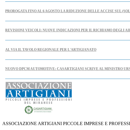
PROROGATA FINO AL 6 AGOSTO LA RIDUZIONE DELLE ACCISE SUL (SO
REVISIONI VEICOLI: NUOVE INDICAZIONI PER IL RICHIAMO DEGLI A
AL VIA IL TAVOLO REGIONALE PER L'ARTIGIANATO
NUOVO DPCM AUTOMOTIVE: CASARTIGIANI SCRIVE AL MINISTRO UR
IPERAMMORTAMENTO: AL VIA SUL PORTALE GSE LE COMUNICAZIONI
NUOVE REGOLE EUROPEE CONTRO FOTO E VIDEO MANIPOLATI DALL'
ASSOCIAZIONE ARTIGIANI PICCOLE IMPRESE E PROFESS
PUBBLICATO IL DECRETO CHE INDIVIDUA LE CAUSE OSTATIVE AL RI