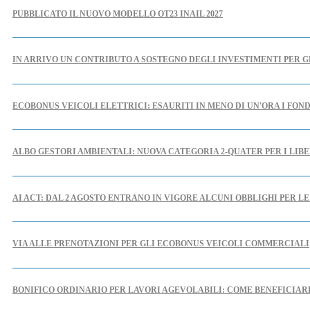
PUBBLICATO IL NUOVO MODELLO OT23 INAIL 2027
IN ARRIVO UN CONTRIBUTO A SOSTEGNO DEGLI INVESTIMENTI PER G
ECOBONUS VEICOLI ELETTRICI: ESAURITI IN MENO DI UN'ORA I FOND
ALBO GESTORI AMBIENTALI: NUOVA CATEGORIA 2-QUATER PER I LIBE
AI ACT: DAL 2 AGOSTO ENTRANO IN VIGORE ALCUNI OBBLIGHI PER L
VIA ALLE PRENOTAZIONI PER GLI ECOBONUS VEICOLI COMMERCIALI
BONIFICO ORDINARIO PER LAVORI AGEVOLABILI: COME BENEFICIA