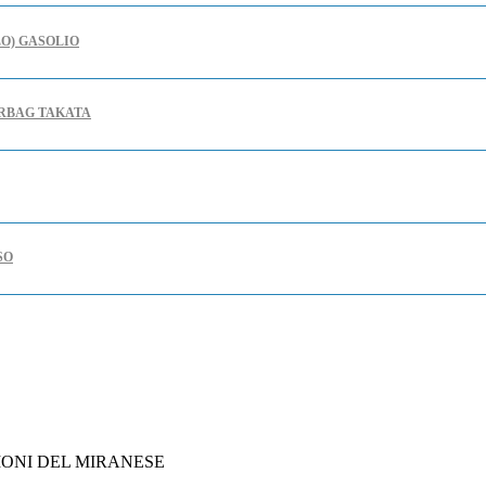
LO) GASOLIO
IRBAG TAKATA
SO
 DI CONFERMA DEGLI INVESTIMENTI
INTELLIGENZA ARTIFICIALE
IONI DEL MIRANESE
CONOSCIMENTO DEI BENEFICI