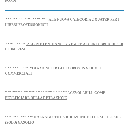
FONDI
ALBO GESTORI AMBIENTALI: NUOVA CATEGORIA 2-QUATER PER I
LIBERI PROFESSIONISTI
AI ACT: DAL 2 AGOSTO ENTRANO IN VIGORE ALCUNI OBBLIGHI PER
LE IMPRESE
VIA ALLE PRENOTAZIONI PER GLI ECOBONUS VEICOLI
COMMERCIALI
BONIFICO ORDINARIO PER LAVORI AGEVOLABILI: COME
BENEFICIARE DELLA DETRAZIONE
PROROGATA FINO AL 6 AGOSTO LA RIDUZIONE DELLE ACCISE SUL
(SOLO) GASOLIO