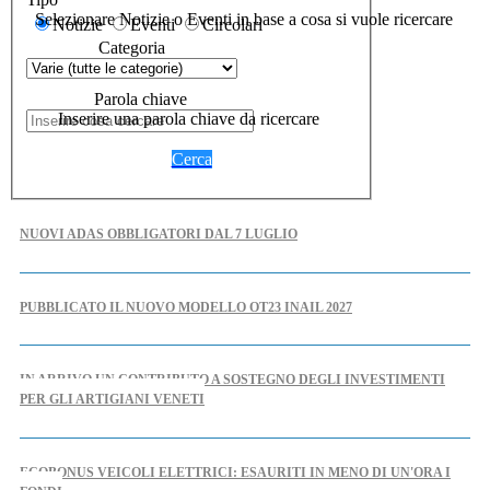
Selezionare Notizie o Eventi in base a cosa si vuole ricercare
Notizie
Eventi
Circolari
Categoria
Parola chiave
Inserire una parola chiave da ricercare
Cerca
NUOVI ADAS OBBLIGATORI DAL 7 LUGLIO
PUBBLICATO IL NUOVO MODELLO OT23 INAIL 2027
IN ARRIVO UN CONTRIBUTO A SOSTEGNO DEGLI INVESTIMENTI
PER GLI ARTIGIANI VENETI
ECOBONUS VEICOLI ELETTRICI: ESAURITI IN MENO DI UN'ORA I