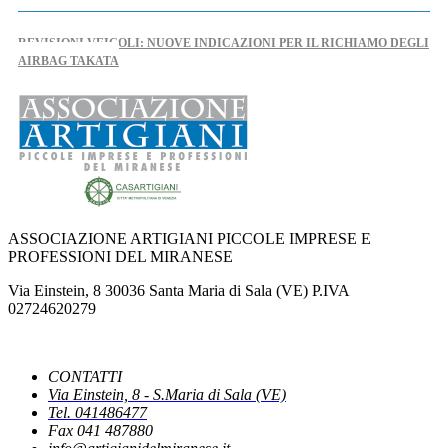
REVISIONI VEICOLI: NUOVE INDICAZIONI PER IL RICHIAMO DEGLI
AIRBAG TAKATA
AL VIA IL TAVOLO REGIONALE PER L'ARTIGIANATO
NUOVO DPCM AUTOMOTIVE: CASARTIGIANI SCRIVE AL MINISTRO
URSO
ASSOCIAZIONE ARTIGIANI PICCOLE IMPRESE E
PROFESSIONI DEL MIRANESE
IPERAMMORTAMENTO: AL VIA SUL PORTALE GSE LE
Via Einstein, 8 30036 Santa Maria di Sala (VE) P.IVA
COMUNICAZIONI DI CONFERMA DEGLI INVESTIMENTI
02724620279
NUOVE REGOLE EUROPEE CONTRO FOTO E VIDEO MANIPOLATI
CONTATTI
DALL'INTELLIGENZA ARTIFICIALE
Via Einstein, 8 - S.Maria di Sala (VE)
Tel. 041486477
Fax 041 487880
PUBBLICATO IL DECRETO CHE INDIVIDUA LE CAUSE OSTATIVE AL