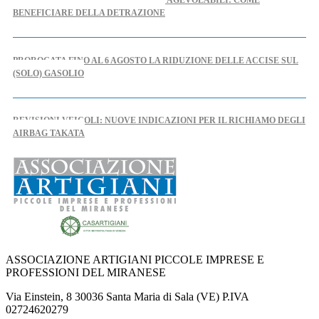
BONIFICO ORDINARIO PER LAVORI AGEVOLABILI: COME
BENEFICIARE DELLA DETRAZIONE
PROROGATA FINO AL 6 AGOSTO LA RIDUZIONE DELLE ACCISE SUL
(SOLO) GASOLIO
REVISIONI VEICOLI: NUOVE INDICAZIONI PER IL RICHIAMO DEGLI
AIRBAG TAKATA
AL VIA IL TAVOLO REGIONALE PER L'ARTIGIANATO
NUOVO DPCM AUTOMOTIVE: CASARTIGIANI SCRIVE AL MINISTRO
URSO
ASSOCIAZIONE ARTIGIANI PICCOLE IMPRESE E
PROFESSIONI DEL MIRANESE
IPERAMMORTAMENTO: AL VIA SUL PORTALE GSE LE
Via Einstein, 8 30036 Santa Maria di Sala (VE) P.IVA
COMUNICAZIONI DI CONFERMA DEGLI INVESTIMENTI
02724620279