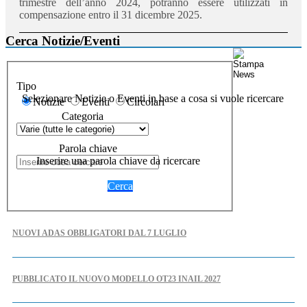
trimestre dell’anno 2024, potranno essere utilizzati in
compensazione entro il 31 dicembre 2025.
Cerca Notizie/Eventi
Tipo
Selezionare Notizie o Eventi in base a cosa si vuole ricercare
Notizie
Eventi
Circolari
Categoria
Parola chiave
Inserire una parola chiave da ricercare
Cerca
NUOVI ADAS OBBLIGATORI DAL 7 LUGLIO
PUBBLICATO IL NUOVO MODELLO OT23 INAIL 2027