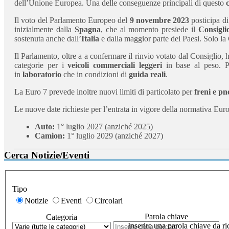
dell’Unione Europea. Una delle conseguenze principali di questo
Il voto del Parlamento Europeo del
9 novembre 2023
posticipa di
inizialmente dalla
Spagna
, che al momento presiede il
Consigli
sostenuta anche dall’
Italia
e dalla maggior parte dei Paesi. Solo la
Il Parlamento, oltre a a confermare il rinvio votato dal Consiglio, h
categorie per i
veicoli commerciali leggeri
in base al peso. 
in
laboratorio
che in condizioni di
guida reali
.
La Euro 7 prevede inoltre nuovi limiti di particolato per
freni e pn
Le nuove date richieste per l’entrata in vigore della normativa Eur
Auto:
1° luglio 2027 (anziché 2025)
Camion:
1° luglio 2029 (anziché 2027)
Cerca Notizie/Eventi
Tipo
Notizie
Eventi
Circolari
Parola chiave
Categoria
Inserire una parola chiave da ri