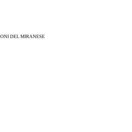
 DI CONFERMA DEGLI INVESTIMENTI
INTELLIGENZA ARTIFICIALE
IONI DEL MIRANESE
CONOSCIMENTO DEI BENEFICI
SETTORE
CREDITO D'IMPOSTA FINO AL 70%, MA PARTENZA ANCORA RINVIATA