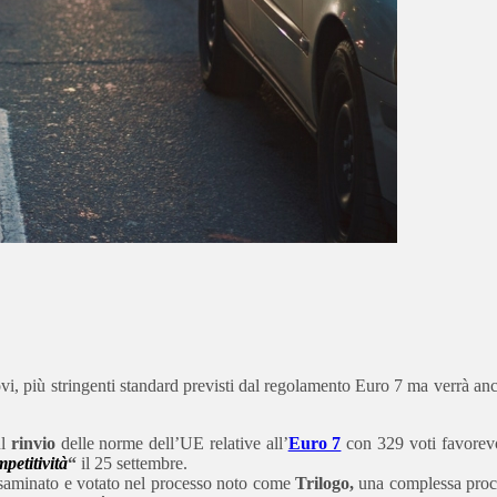
vi, più stringenti standard previsti dal regolamento Euro 7 ma verrà anch
ul
rinvio
delle norme dell’UE relative all’
Euro 7
con 329 voti favorevol
petitività
“
il 25 settembre.
 esaminato e votato nel processo noto come
Trilogo,
una complessa proce