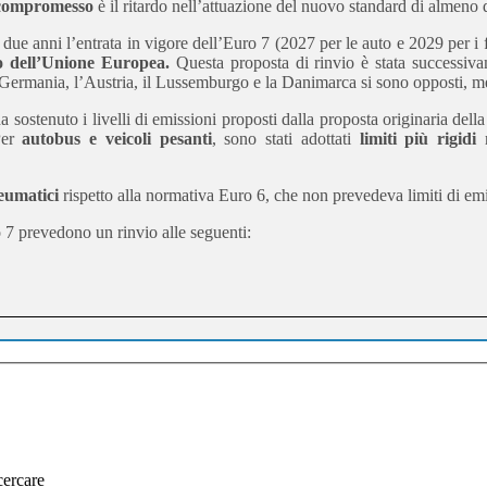
compromesso
è il ritardo nell’attuazione del nuovo standard di almeno d
 due anni l’entrata in vigore dell’Euro 7 (2027 per le auto e 2029 per i f
o dell’Unione Europea.
Questa proposta di rinvio è stata successiv
 Germania, l’Austria, il Lussemburgo e la Danimarca si sono opposti, men
a sostenuto i livelli di emissioni proposti dalla proposta originaria dell
Per
autobus e veicoli pesanti
, sono stati adottati
limiti più rigidi
r
eumatici
rispetto alla normativa Euro 6, che non prevedeva limiti di em
o 7 prevedono un rinvio alle seguenti:
cercare