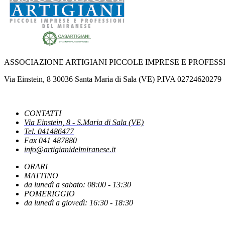
IPERAMMORTAMENTO: AL VIA SUL PORTALE GSE LE COMUNICAZIONI
NUOVE REGOLE EUROPEE CONTRO FOTO E VIDEO MANIPOLATI DALL'
ASSOCIAZIONE ARTIGIANI PICCOLE IMPRESE E PROFESS
PUBBLICATO IL DECRETO CHE INDIVIDUA LE CAUSE OSTATIVE AL RI
Via Einstein, 8 30036 Santa Maria di Sala (VE) P.IVA 02724620279
LA PAUSA ESTIVA DEL FISCO
CONTATTI
Via Einstein, 8 - S.Maria di Sala (VE)
Tel. 041486477
ACCONCIATURA ED ESTETICA: ATTESA PER IL DDL DI RIFORMA DEL 
Fax 041 487880
info@artigianidelmiranese.it
ORARI
UNATRAS REVOCA DEFINITIVAMENTE IL FERMO DEI TRASPORTI
MATTINO
da lunedì a sabato: 08:00 - 13:30
POMERIGGIO
CARO GASOLIO: PUBBLICATE IN GAZZETTA LE PRIME REGOLE PER IL 
da lunedì a giovedì: 16:30 - 18:30